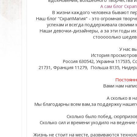
А сам блог Скра
В жизни каждого человека бывают пере
Наш блог "СкрапМагия" - это огромная творч
успехам и всегда поддерживала своими 
Наши девочки-дизайнеры, а за эти годы их 
стооооолько шедевр
У нас в
История просмотров с
Россия 630542, Украина 117535, 
21731, Франция 11279, Польша 8135, Нидерла
Постоянны
Вами нам напис
А сколько в 
Мы благодарны всем вам,за поддержку нашего 
Сколько было побед, сюрпризов
Сколько сил и времени уходило на ведение
Жизнь не стоит на месте, развиваются техноло