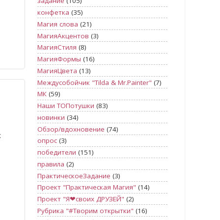
задание
(105)
конфетка
(35)
Магия слова
(21)
МагияАкцентов
(3)
МагияСтиля
(8)
МагияФормы
(16)
МагияЦвета
(13)
Междусобойчик "Tilda & Mr.Painter"
(7)
МК
(59)
Наши ТОПотушки
(83)
новинки
(34)
Обзор/вдохновение
(74)
х
опрос
(3)
победители
(151)
правила
(2)
ПрактическоеЗадание
(3)
Проект "Практическая Магия"
(14)
Проект "Я❤своих ДРУЗЕЙ"
(2)
Рубрика "#Творим открытки"
(16)