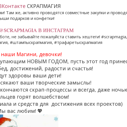
ВКонтакте
СКРАПМАГИЯ
! Там же, активно проводятся совместные закупки и провод
ыши подарков и конфетки!
@SCRAPMAGIA В ИНСТАГРАМ
аботе, не забывайте пожалуйста ставить хештеги! #scrapmagia
агия, #штампыскрапмагия, #трафаретыскрапмагия
 наши Магини, девочки!
тупающим НОВЫМ ГОДОМ, пусть этот год прине
ед, достижений, радости и счастья!
дут здоровы ваши дети!
ссякают ваши творческие замыслы!
кончаются скрап-процессы и всегда, даже ночь
льцев горят волшебством!
ала и средств для достижения всех проектов)
ы вас любим! 💖