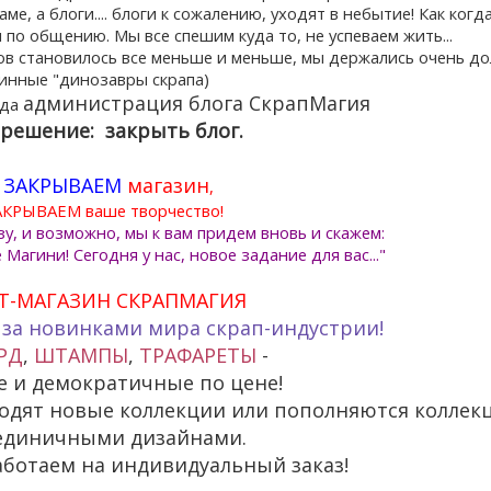
е, а блоги.... блоги к сожалению, уходят в небытие! Как когд
о общению. Мы все спешим куда то, не успеваем жить...
ов становилось все меньше и меньше, мы держались очень до
тинные "динозавры скрапа)
администрация блога СкрапМагия
гда
 решение:
закрыть блог.
 ЗАКРЫВАЕМ
магазин
,
АКРЫВАЕМ ваше творчество!
у, и возможно, мы к вам придем вновь и скажем:
агини! Сегодня у нас, новое задание для вас..."
Т-МАГАЗИН СКРАПМАГИЯ
 за новинками мира скрап-индустрии!
РД
,
ШТАМПЫ
,
ТРАФАРЕТЫ
-
е и демократичные по цене!
ходят новые коллекции или пополняются коллек
единичными дизайнами.
ботаем на индивидуальный заказ!