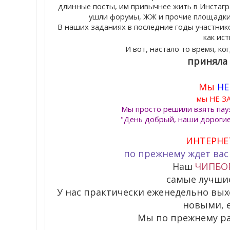
длинные посты, им привычнее жить в Инстаграм
ушли форумы, ЖЖ и прочие площадки п
В наших заданиях в последние годы участник
как ис
И вот, настало то время, ко
приняла
Мы
НЕ
мы НЕ З
Мы просто решили взять пауз
"День добрый, наши дорогие М
ИНТЕРНЕ
по прежнему ждет вас
Наш
ЧИПБО
самые лучши
У нас практически еженедельно вы
новыми, 
Мы по прежнему ра