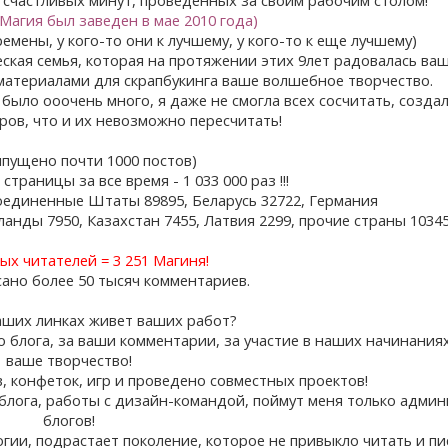
пМагия был заведен в мае 2010 года)
мены, у кого-то они к лучшему, у кого-то к еще лучшему)
еская семья, которая на протяжении этих 9лет радовалась ва
материалами для скрапбукинга ваше волшебное творчество.
было ооочень много, я даже не смогла всех сосчитать, созда
ов, что и их невозможно пересчитать!
ыпущено почти 1000 постов)
траницы за все время - 1 033 000 раз !!!
Соединенные Штаты 89895, Беларусь 32722, Германия
нды 7950, Казахстан 7455, Латвия 2299, прочие страны 10345
х читателей = 3 251 Магиня!
ано более 50 тысяч комментариев.
наших линках живет ваших работ?
блога, за ваши комментарии, за участие в наших начинаниях
ваше творчество!
, конфеток, игр и проведено совместных проектов!
 блога, работы с дизайн-командой, поймут меня только адми
блогов!
гии, подрастает поколение, которое не привыкло читать и пи