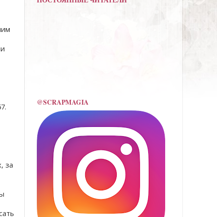
ПОСТОЯННЫЕ ЧИТАТЕЛИ
шим
ли
@SCRAPMAGIA
7.
, за
ны
сать