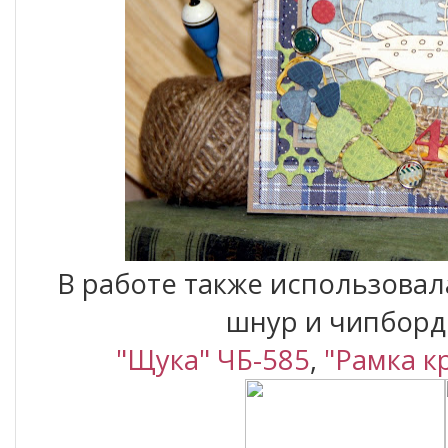
В работе также использовал
шнур и чипборд
"Щука" ЧБ-585
,
"Рамка к