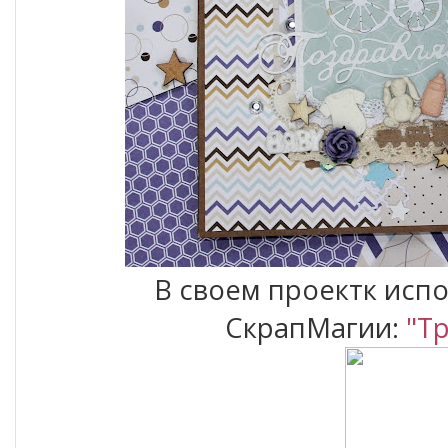
В своем проектк исп
СкрапМагии:
"Т