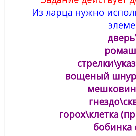
Из ларца нужно испол
элеме
дверь
ромашк
стрелки\указ
вощеный шнур\
мешковин
гнездо\ск
горох\клетка (пр
бобинка о