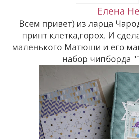
Елена Н
Всем привет) из ларца Чарод
принт клетка,горох. И сде
маленького Матюши и его ма
набор чипборда "