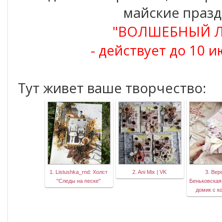
майские празд
"ВОЛШЕБНЫЙ Л
- действует до 10 
Тут живет ваше творчество:
1. Listushka_rnd: Холст
2. Ani Mix | VK
3. Вер
"Следы на песке"
Беньковская
домик с к