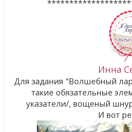
*******************
Инна С
Для задания "Волшебный лар
такие обязательные элем
указатели/, вощеный шнур
И вот ре